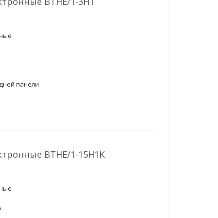
ктронные ВТНЕ/1-3Н1
чные
адней панели
ктронные ВТНЕ/1-15H1K
чные
5