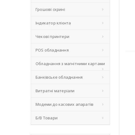
Грошові скрині
Індикатор клієнта
Чекові принтери
POS обладнання
Обладнання з магнітними картами
Банківське обладнання
Витратні матеріали
Модеми до касових апаратів
Б/В Товари