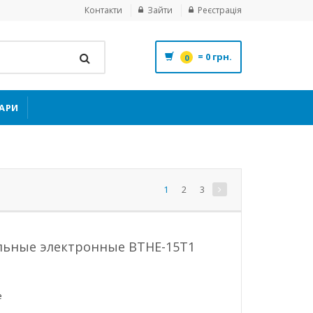
Контакти
Зайти
Реєстрація
=
0 грн.
0
ВАРИ
1
2
3
льные электронные ВТНЕ-15Т1
е