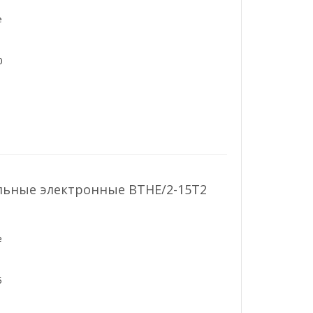
е
0
льные электронные ВТНЕ/2-15Т2
е
5