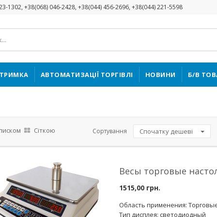
423-1302, +38(068) 046-2428, +38(044) 456-2696, +38(044) 221-5598
ДТРИМКА
АВТОМАТИЗАЦІЇ ТОРГІВЛІ
НОВИНИ
Б/В ТО
писком
Сіткою
Сортування
Спочатку дешеві
Весы торговые насто
1515,00 грн.
Область применения: Торговы
Тип дисплея: светодиодный