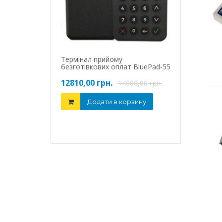
Весы торговые
ВЭСТ – 600А15
5840,00 грн.
Термінал прийому
безготівкових оплат BluePad-55
Додати
12810,00 грн.
14000,00 грн.
Додати в корзину