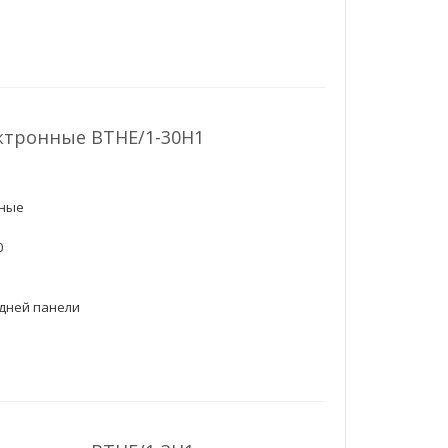
ктронные ВТНЕ/1-30H1
чные
0
адней панели