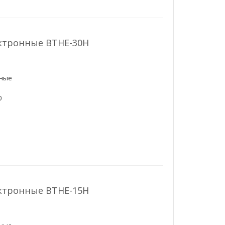
ктронные ВТНЕ-30Н
чные
0
33 %
0 %
ктронные ВТНЕ-15Н