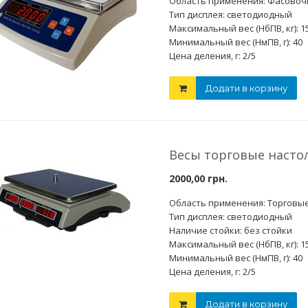
Область применения: Фасово
Тип дисплея: светодиодный
Максимальный вес (НбПВ, кг): 1
Фіскальний реє
FPU 550ES Б/У 2
Минимальный вес (НмПВ, г): 40
 электронные
Цена деления, г: 2/5
3000,00 грн.
Денежный ящик HS-240A (BDR-
6150,00 грн.
50V)
Додати в корзину
Додати 
 в корзину
2094,00 грн.
2500,00 грн.
Додати в корзину
Весы торговые насто
2000,00 грн.
Область применения: Торговы
Тип дисплея: светодиодный
Наличие стойки: без стойки
Максимальный вес (НбПВ, кг): 1
Минимальный вес (НмПВ, г): 40
Цена деления, г: 2/5
Додати в корзину