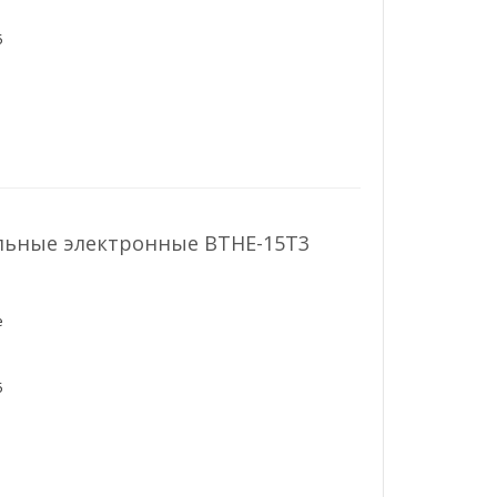
5
льные электронные ВТНЕ-15Т3
е
5