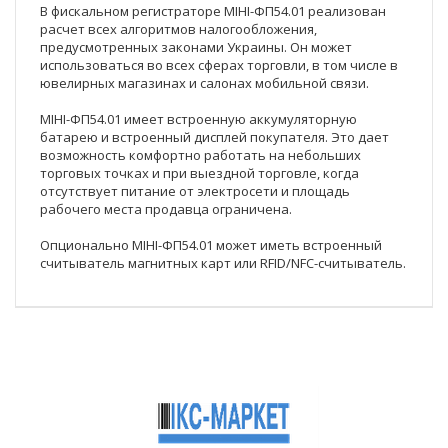
В фискальном регистраторе МІНІ-ФП54.01 реализован
расчет всех алгоритмов налогообложения,
предусмотренных законами Украины. Он может
использоваться во всех сферах торговли, в том числе в
ювелирных магазинах и салонах мобильной связи.
МІНІ-ФП54.01 имеет встроенную аккумуляторную
батарею и встроенный дисплей покупателя. Это дает
возможность комфортно работать на небольших
торговых точках и при выездной торговле, когда
отсутствует питание от электросети и площадь
рабочего места продавца ограничена.
Опционально МІНІ-ФП54.01 может иметь встроенный
считыватель магнитных карт или RFID/NFC-считыватель.