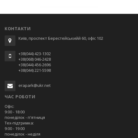
КОНТАКТИ
Київ, проспект Берестейськийй 60, офіс 102
+38(044) 423-1302
+38(068) 046-2428
+38(044) 456-2696
+38(044) 221-5598
erapark@ukr.net
ЧАС РОБОТИ
Офіс:
9:00 - 18:00
понеділок - п'ятниця
Тех-підтримка:
9:00 - 19:00
понеділок - неділя