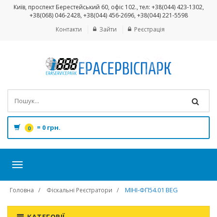
Київ, проспект Берестейський 60, офіс 102., тел: +38(044) 423-1302,
+38(068) 046-2428, +38(044) 456-2696, +38(044) 221-5598
Контакти
Зайти
Реєстрація
=
0 грн.
0
Toggle
navigation
МІНІ-ФП54.01 BEG
Головна
Фіскальні Реєстратори
КАТЕГОРІЇ