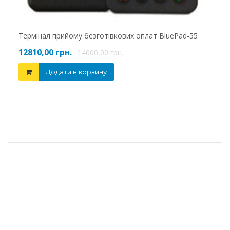
5840
Термінал прийому безготівкових оплат BluePad-55
12810,00 грн.
14000,00 грн.
Додати в корзину