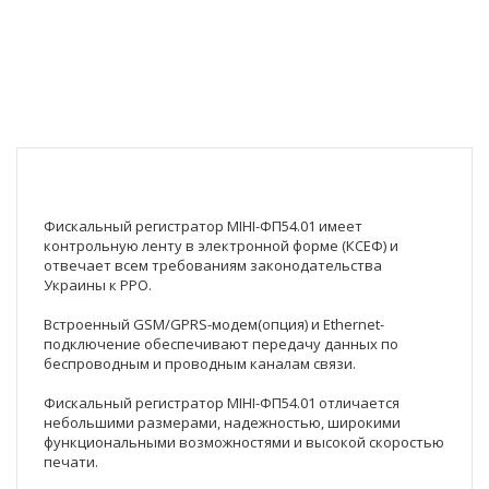
Фискальный регистратор МІНІ-ФП54.01 имеет
контрольную ленту в электронной форме (КСЕФ) и
отвечает всем требованиям законодательства
Украины к РРО.
Встроенный GSM/GPRS-модем(опция) и Ethernet-
подключение обеспечивают передачу данных по
беспроводным и проводным каналам связи.
Фискальный регистратор МІНІ-ФП54.01 отличается
небольшими размерами, надежностью, широкими
функциональными возможностями и высокой скоростью
печати.