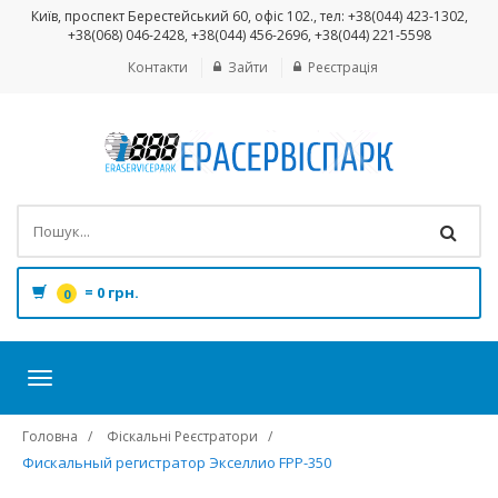
Київ, проспект Берестейський 60, офіс 102., тел: +38(044) 423-1302,
+38(068) 046-2428, +38(044) 456-2696, +38(044) 221-5598
Контакти
Зайти
Реєстрація
=
0 грн.
0
Toggle
navigation
Головна
Фіскальні Реєстратори
Фискальный регистратор Экселлио FPP-350