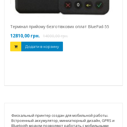
Весы
5840
Термінал прийому безготівкових оплат BluePad-55
12810,00 грн.
14000,00 грн.
Додати в корзину
Фискальный принтер создан для мобильной работы.
Встроенный аккумулятор, миниатюрный дизайн, GPRS и
Bluetooth модули позволяют работать с мобильными